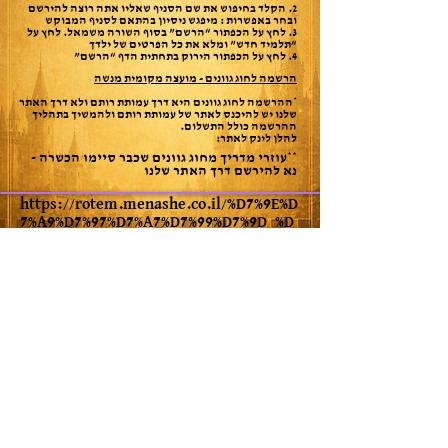
2. הקלד בחיפוש את שם הסניף שאליו אתה רוצה להירשם
ובחר באפשרות : מיפגש ניסיון בהתאם לסניף המבוקש
3. לחץ על הכפתור “הרשם” בסוף השורה משמאל. לחץ על
“תלמיד חדש” ומלא את כל הפרטים של ילדך
4. לחץ על הכפתור הירוק בתחתית הדף “הרשם”
הרשמה לחוג גוונים - מועצה מקומית מנשה
*ההרשמה לחוג גוונים היא דרך עמותת רותם ולא דרך האתר
שלנו יש להיכנס לאתר של עמותת רותם ולהמשיך בתהליך
ההרשמה כולל התשלום.
להלן לינק לאתר:
**עוזרי מדריך מחוג גוונים שכבר סיימו הכשרה -
נא להירשם דרך האתר שלנו
https://rotem.menashe.co.il/%D7%9E%D
7%A9%D7%97%D7%A7%D7%99%D7%9D_%D
7%95%D7%A4%D7%A0%D7%98%D7%96%D7
%99%D7%94