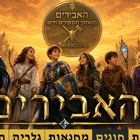
ת
חוגים
מחנאות
גלריה
ה