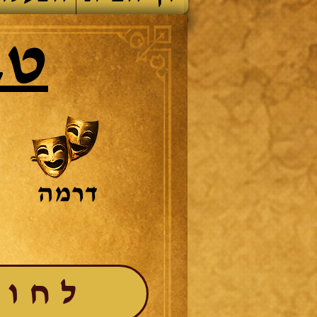
טב
לחוק