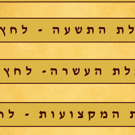
ת התשעה - לחץ 
ת העשרה- לחץ 
המקצועות - לח