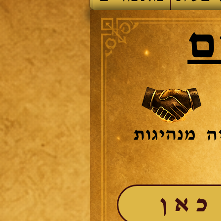
ם
כאן