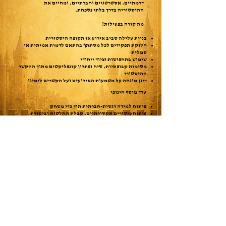
דרמתיים, אסטרטגיים וחברתיים, ומחיים את
ההיסטוריה בדרך בלתי נשכחת.
מה קורה בפעילות?​
בניית עלילה סביב אירוע או תקופה היסטורית
חלוקת תפקידים לכל משתתף בהתאם לדמות אמיתית או
סמלית
שימוש בתחפושות וציוד ייחודי
משימות קבוצתיות, שיח ופתרון קונפליקטים מתוך ההקשר
ההיסטורי
דיון מונחה על משמעות האירועים ועל הקשרים לימינו
ערך מוסף חינוכי
פיתוח למידה רגשית-חברתית תוך כדי משחק
פיתוח כישורים תקשורתיים, קבלת החלטות וביקורת
היסטורית
העצמה אישית דרך חיבור לדמויות ומשמעותן
התאמה לתחומי דעת כמו: היסטוריה, תנ"ך, מורשת ישראל,
אזרחות וחינוך חברתי