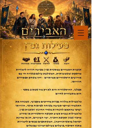
תוכנית האבירים במסגרת גפ"ן מציעה חוויה לימודית
מרתקת ומשמעותית, המשלבת עולם פנטזיה חי עם
אירועים היסטוריים אמיתיים – דרך משחק תפקידים
חווייתי.
אצלנו, ההיסטוריה היא לא רק מה שכתוב בספר –
היא מתעוררת לחיים
כל פעילות מלווה בצוות מדריכים מקצועי, שמנחה את
התלמיד ומייצר סביבה בטוחה לפיתוח אישי, חווייתי
וערכי בהתאם להנחיות משרד החינוך ותוכנית גפ"ן.
כל פעילות נבנית סביב תקופה היסטורית או אירוע
מרכזי (כגון תקופת התנ"ך, ימי הביניים, חג או מדינת
ישראל בראשית דרכה). המשתתפים נכנסים לדמויות
מתוך הסיפור,פועלים בעולם דמיוני עם כלים