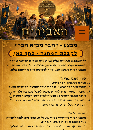
מבצע - "חבר מביא חבר"
לקבלת המתנה - לחץ כאן
כל משתתפי החוגים שלנו שמביאים חברים חדשים שטרם
השתתפו בעבר בחוגי האבירים, יוכלו לקבל מתנה מיוחדת –
מטבע אבירים בשווי 100 ש"ח לרכישת ציוד מהחנות שלנו.
איך זה עובד בפועל?
מצרפים חברה/חבר לחוג.
החברה/החבר נירשמים לחוג כולל הסדרת התשלום השנתי.
החבר המזמין צריך להירשם כאן לקבלת נמתנה ולדווח על
צירוף החבר החדש באמצעות לחיצה על הקישור מעלה 👆.
ברשימת החוגים יש לחפש את הקבוצה "חבר מביא חבר"
ולמלא את כל הפרטים הנדרשים.
מה מקבלים?
מטבע אבירים ייחודי בשווי 100 ש"ח, אותו ניתן לנצל לקניית
ציוד בחנות האבירים בסניף החוג.
** המטבע יימסר ע"י המדריך במיפגש לאחר סיום תהליך