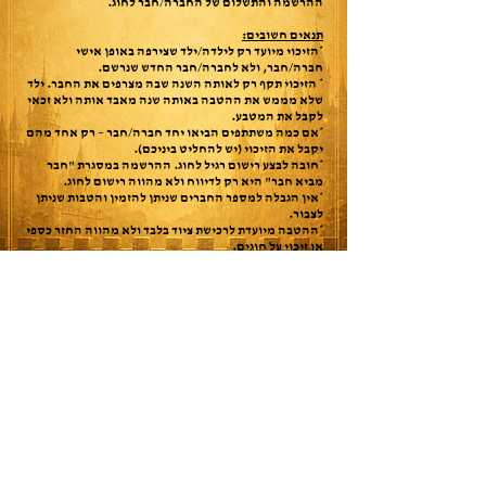
ההרשמה והתשלום של החברה/חבר לחוג.
תנאים חשובים:
*הזיכוי מיועד רק לילדה/ילד שצירפה באופן אישי
חברה/חבר, ולא לחברה/חבר החדש שנרשם.
* הזיכוי תקף רק לאותה השנה שבה מצרפים את החבר. ילד
שלא מממש את ההטבה באותה שנה מאבד אותה ולא זכאי
לקבל את המטבע.
*אם כמה משתתפים הביאו יחד חברה/חבר – רק אחד מהם
יקבל את הזיכוי (יש להחליט ביניכם).
*חובה לבצע רישום רגיל לחוג. ההרשמה במסגרת "חבר
מביא חבר" היא רק לדיווח ולא מהווה רישום לחוג.
*אין הגבלה למספר החברים שניתן להזמין והטבות שניתן
לצבור.
*ההטבה מיועדת לרכישת ציוד בלבד ולא מהווה החזר כספי
או זיכוי על חוגים.
*
ההטבה מסתיימת בחודש אפריל (מיד אחרי מחנה פסח)